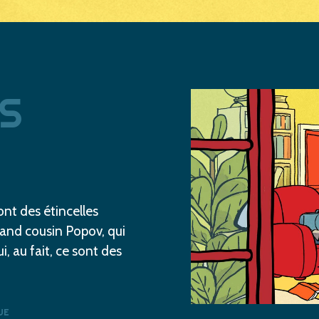
Play Video
S
nt des étincelles
grand cousin Popov, qui
i, au fait, ce sont des
UE