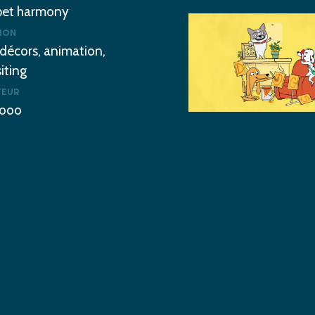
pet harmony
ooolala-
ION
popov3
 décors, animation,
iting
TEUR
ooo
ooolala-
popov2