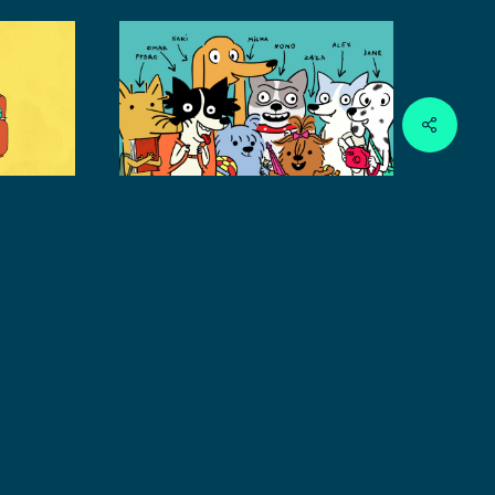
ooolala-
popov1
Share
ooolala-
popov0