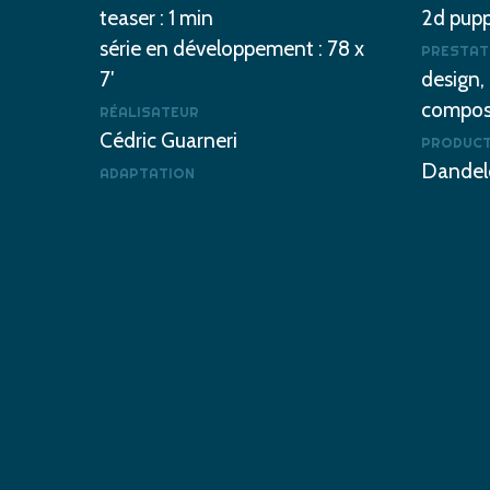
teaser : 1 min
2d pup
série en développement : 78 x
PRESTAT
7′
design,
compos
RÉALISATEUR
Cédric Guarneri
PRODUC
Dandel
ADAPTATION
adapté des albums « les
toutous » de Dorothée de
Monfreid édités par l’école
des loisirs
© 2022
dandelooo
Play
VOIR LE TRAILER
Video